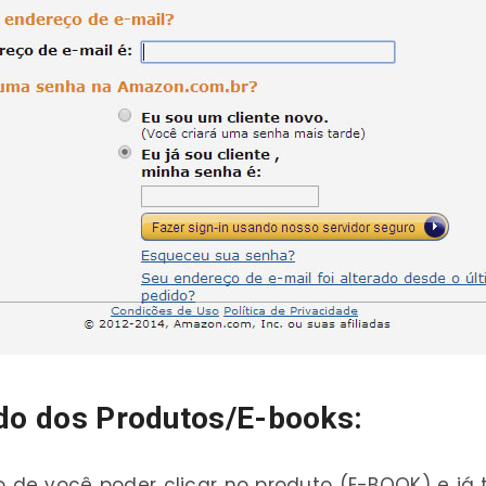
ado dos Produtos/E-books:
 de você poder clicar no produto (E-BOOK) e já te 