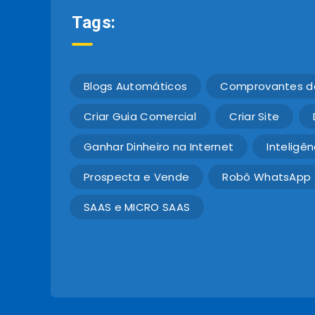
Tags:
Blogs Automáticos
Comprovantes d
Criar Guia Comercial
Criar Site
Ganhar Dinheiro na Internet
Inteligênc
Prospecta e Vende
Robô WhatsApp
SAAS e MICRO SAAS