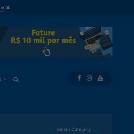
s!
s
Select Category