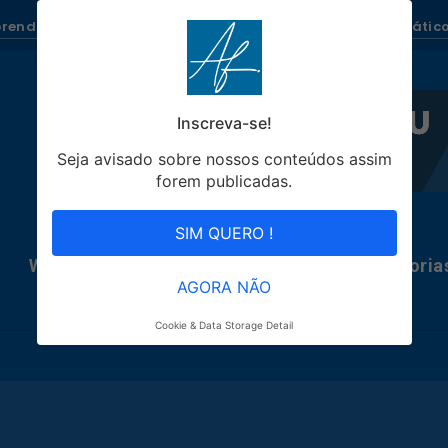
renda como Ganhar Dinheiro todo dia com Blogs Automático
Inscreva-se!
Seja avisado sobre nossos conteúdos assim
forem publicadas.
SIM QUERO !
WhatsRobô
Blogs Automáticos
Categoria
AGORA NÃO
Cookie & Data Storage Detail