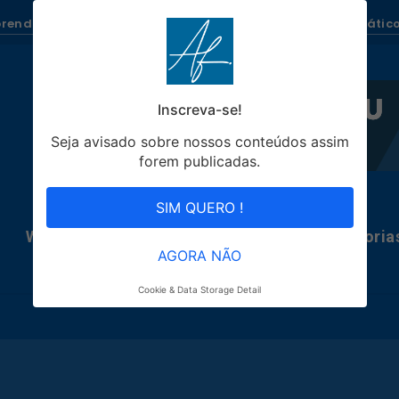
renda como Ganhar Dinheiro todo dia com Blogs Automático
Inscreva-se!
Seja avisado sobre nossos conteúdos assim
forem publicadas.
SIM QUERO !
WhatsRobô
Blogs Automáticos
Categoria
AGORA NÃO
Cookie & Data Storage Detail