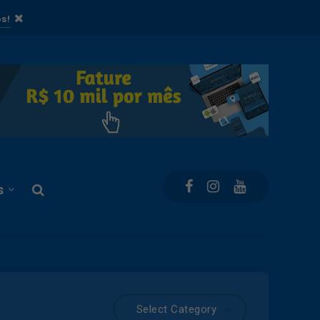
s!
s
Select Category