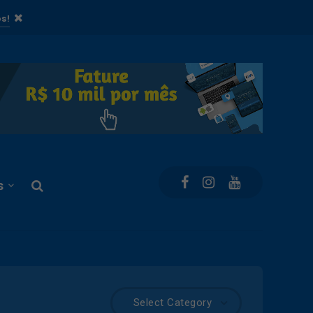
s!
s
Select Category