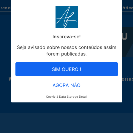
renda como Ganhar Dinheiro todo dia com Blogs Automático
Inscreva-se!
Seja avisado sobre nossos conteúdos assim
forem publicadas.
SIM QUERO !
WhatsRobô
Blogs Automáticos
Categoria
AGORA NÃO
Cookie & Data Storage Detail