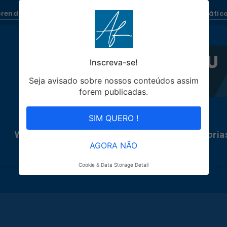
renda como Ganhar Dinheiro todo dia com Blogs Automático
Inscreva-se!
Seja avisado sobre nossos conteúdos assim
forem publicadas.
SIM QUERO !
WhatsRobô
Blogs Automáticos
Categoria
AGORA NÃO
Cookie & Data Storage Detail