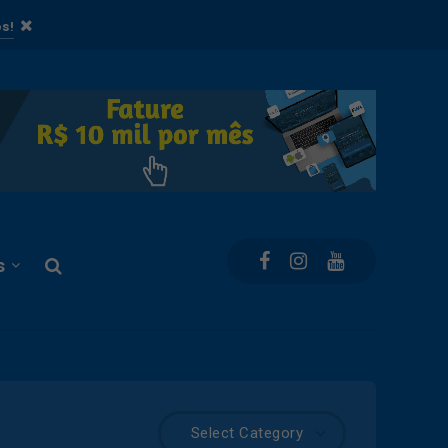
s!
s
Select Category